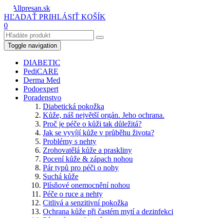
HĽADAŤ
PRIHLÁSIŤ
KOŠÍK
0
Toggle navigation
DIABETIC
PediCARE
Derma Med
Podoexpert
Poradenstvo
Diabetická pokožka
Kůže, náš největší orgán. Jeho ochrana.
Proč je péče o kůži tak důležitá?
Jak se vyvíjí kůže v průběhu života?
Problémy s nehty
Zrohovatělá kůže a praskliny
Pocení kůže & zápach nohou
Pár typů pro péči o nohy
Suchá kůže
Plísňové onemocnění nohou
Péče o ruce a nehty
Citlivá a senzitivní pokožka
Ochrana kůže při častém mytí a dezinfekci