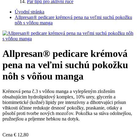
Pár tipů pro aktivní ruce
Úvodní stránka
Allpresan® pedicare krémová pena na veľmi suchú pokožku
nôh s vôňou manga
Allpresan® pedicare krémová
pena na veľmi suchú pokožku
nôh s vôňou manga
Krémová pena č.3 s vôňou manga a vylepšeným zložením
obsahujúcim hydrolipidový komplex, 10% urey, glycerín a
biomimetické (kožné) lipidy pre intenzívny a dlhotrvajúci prísun
vlhkosti účinne redukuje drsnosť pokožky, praskanie, otlaky a
pôsobí proti tvorbe nových mozoľov. Pokožka sa stáva odolnejšou,
pružnejšou a príjemne hebkou na dotyk.
Cena
€ 12,80