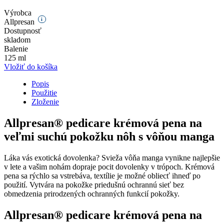
Výrobca
i
Allpresan
Dostupnosť
skladom
Balenie
125 ml
Vložiť do košíka
Popis
Použitie
Zloženie
Allpresan® pedicare krémová pena na
veľmi suchú pokožku nôh s vôňou manga
Láka vás exotická dovolenka? Svieža vôňa manga vynikne najlepšie
v lete a vašim nohám dopraje pocit dovolenky v trópoch. Krémová
pena sa rýchlo sa vstrebáva, textílie je možné obliecť ihneď po
použití. Vytvára na pokožke priedušnú ochrannú sieť bez
obmedzenia prirodzených ochranných funkcií pokožky.
Allpresan® pedicare krémová pena na