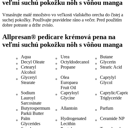
veľmi suchú pokožku nôh s vôňou manga
Vmasírujte malé množstvo vo veľkosti vlašského orecha do čistej a
suchej pokožky. Používajte pravidelne ráno a večer. Pred použitím
dobre potraste a držte zvislo.
Allpresan® pedicare krémová pena na
veľmi suchú pokožku nôh s vôňou manga
Aqua
Urea
Butane
Decyl Oleate
Octyldodecanol
Glycerin
Cetearyl
Propane
Stearic Acid
Alcohol
Glyceryl
Olea
Caprylyl
Stearate
Europaea
Glycol
Fruit Oil
Sodium
Capryloyl
Caprylic/Capri
Lauroyl
Glycine
Triglyceride
Sarcosinate
Butyrospermum
Allantoin
Parfum
Parkii Butter
Palm
Hydrogenated
Ceramide NP
Glycerides
Lecithin