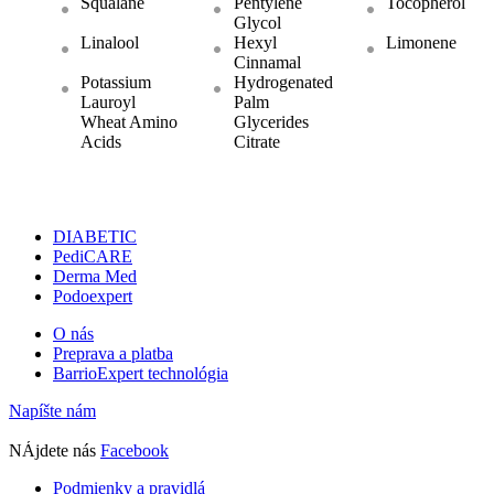
Squalane
Pentylene
Tocopherol
Glycol
Linalool
Hexyl
Limonene
Cinnamal
Potassium
Hydrogenated
Lauroyl
Palm
Wheat Amino
Glycerides
Acids
Citrate
DIABETIC
PediCARE
Derma Med
Podoexpert
O nás
Preprava a platba
BarrioExpert technológia
Napíšte nám
NÁjdete nás
Facebook
Podmienky a pravidlá