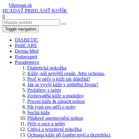
HĽADAŤ
PRIHLÁSIŤ
KOŠÍK
0
Toggle navigation
DIABETIC
PediCARE
Derma Med
Podoexpert
Poradenstvo
Diabetická pokožka
Kůže, náš největší orgán. Jeho ochrana.
Proč je péče o kůži tak důležitá?
Jak se vyvíjí kůže v průběhu života?
Problémy s nehty
Zrohovatělá kůže a praskliny
Pocení kůže & zápach nohou
Pár typů pro péči o nohy
Suchá kůže
Plísňové onemocnění nohou
Péče o ruce a nehty
Citlivá a senzitivní pokožka
Ochrana kůže při častém mytí a dezinfekci