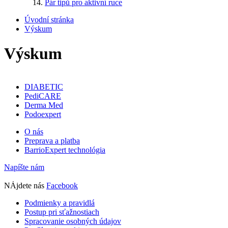
Pár tipů pro aktivní ruce
Úvodní stránka
Výskum
Výskum
DIABETIC
PediCARE
Derma Med
Podoexpert
O nás
Preprava a platba
BarrioExpert technológia
Napíšte nám
NÁjdete nás
Facebook
Podmienky a pravidlá
Postup pri sťažnostiach
Spracovanie osobných údajov